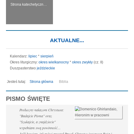
Strona katechetyczna KERYGMA jest próbą włączenia środków informatyki w dzieło głoszenia Ewangelii, zwłaszcza w ramach szkolnej katechezy.
AKTUALNE...
Kalendarz:
lipiec
*
sierpień
Okres liturgiczny:
okres wielkanocny
*
okres zwykły
(cz. II)
Duszpasterstwo
jeździeckie
Jesteś tutaj:
Strona główna
Biblia
PISMO ŚWIĘTE
Posłuszny nakazom Chrystusa:
"Badajcie Pisma" oraz
"Szukajcie, a znajdziecie"
wypełniam swą powinność…
Jeśli bowiem, jak mówi apostoł Paweł, Chrystus jest mocą Bożą i