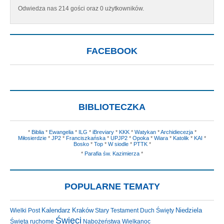
Odwiedza nas 214 gości oraz 0 użytkowników.
FACEBOOK
BIBLIOTECZKA
*
Biblia
*
Ewangelia
*
ILG
*
iBreviary
*
KKK
*
Watykan
*
Archidiecezja
*
Miłosierdzie
*
JP2
*
Franciszkańska
*
UPJP2
*
Opoka
*
Wiara
*
Katolik
*
KAI
*
Bosko
*
Top
*
W siodle
*
PTTK
*
*
Parafia św. Kazimierza
*
POPULARNE TEMATY
Kraków
Niedziela
Wielki Post
Kalendarz
Stary Testament
Duch Święty
Święci
Święta ruchome
Nabożeństwa
Wielkanoc