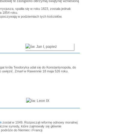
 Budowlę te zastąpiono olbrzymią świątynię wzniesioną
ycjusza, spaliła się w roku 1823, została jednak
ia 1854 roku.
e spoczywają w podziemiach tych kościołów.
gat króla Teodoryka udał się do Konstantynopola, do
o uwięzić. Zmarł w Rawennie 18 maja 526 roku.
m
został w 1049. Rozpoczął reformę odnowy moralnej
liczne synody, które zajmowały się głównie
podróże do Niemiec i Francji.