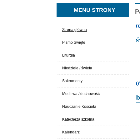
MENU STRONY
P
0
Strona główna
ś
Pismo Święte
Liturgia
Niedziele / święta
Sakramenty
0
b
Modlitwa / duchowość
Nauczanie Kościoła
Katecheza szkolna
Kalendarz