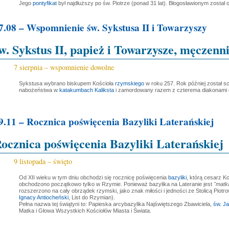
Jego
pontyfikat
był najdłuższy po św. Piotrze (ponad 31 lat). Błogosławionym został 
7.08 – Wspomnienie św. Sykstusa II i Towarzyszy
w. Sykstus II, papież i Towarzysze, męczenn
7 sierpnia – wspomnienie dowolne
Sykstusa wybrano biskupem Kościoła
rzymskiego
w roku 257. Rok później został 
nabożeństwa w
katakumbach Kaliksta
i zamordowany razem z czterema diakonami dn
9.11 – Rocznica poświęcenia Bazyliki Laterańskiej
ocznica poświęcenia Bazyliki Laterańskiej
9 listopada – święto
Od XII wieku w tym dniu obchodzi się rocznicę poświęcenia
bazyliki
, którą cesarz Ko
obchodzono początkowo tylko w Rzymie. Ponieważ bazylika na Lateranie jest
"matką
rozszerzono na cały obrządek rzymski, jako znak miłości i jedności ze Stolicą Piotr
Ignacy Antiocheński
, List do Rzymian).
Pełna nazwa tej świątyni to: Papieska arcybazylika Najświętszego Zbawiciela,
św. Ja
Matka i Głowa Wszystkich Kościołów Miasta i Świata.