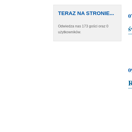
TERAZ NA STRONIE...
0
ś
Odwiedza nas 173 gości oraz 0
użytkowników.
0
R