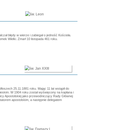
lczał błędy w wierze i zabiegał o jedność Kościoła.
ek Wielki. Zmarł 10 listopada 461 roku.
łoszech 25.11.1881 roku. Mając 11 lat wstąpił do
ieskim. W 1904 roku został wyświęcony na kapłana i
licy Apostolskiej jako przewodniczący Rady Głównej
zytatorem apostolskim, a następnie delegatem