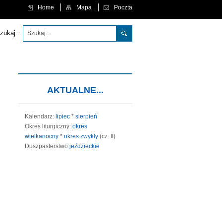
Home
Mapa
Poczta
 aby każdy, kto w Niego wierzy, nie zginął, ale miał życie wieczne." (J 3,16)
zukaj...
AKTUALNE...
Kalendarz:
lipiec
*
sierpień
Okres liturgiczny:
okres
wielkanocny
*
okres zwykły
(cz. II)
Duszpasterstwo
jeździeckie