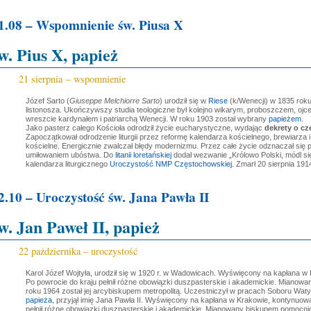
1.08 – Wspomnienie św. Piusa X
w. Pius X, papież
21 sierpnia – wspomnienie
Józef Sarto (
Giuseppe Melchiorre Sarto
) urodził się w
Riese
(k/Wenecji) w 1835 roku 
listonosza. Ukończywszy studia teologiczne był kolejno wikarym, proboszczem, 
wreszcie kardynałem i patriarchą Wenecji. W roku 1903 został wybrany
papieżem
.
Jako pasterz całego Kościoła odrodził życie eucharystyczne, wydając
dekrety o cz
Zapoczątkował odrodzenie liturgii przez reformę kalendarza kościelnego, brewiarza i 
kościelne. Energicznie zwalczał błędy modernizmu. Przez całe życie odznaczał się p
umiłowaniem ubóstwa. Do
litanii loretańskiej
dodał wezwanie „Królowo Polski, módl się
kalendarza liturgicznego
Uroczystość NMP Częstochowskiej
. Zmarł 20 sierpnia 191
2.10 – Uroczystość św. Jana Pawła II
w. Jan Paweł II, papież
22 października – uroczystość
Karol Józef Wojtyła, urodził się w 1920 r. w Wadowicach. Wyświęcony na kapłana w 
Po powrocie do kraju pełnił różne obowiązki duszpasterskie i akademickie. Mianow
roku 1964 został jej arcybiskupem metropolitą. Uczestniczył w pracach Soboru Waty
papieża
, przyjął imię Jana Pawła II. Wyświęcony na kapłana w Krakowie, kontynuowa
pełnił różne obowiązki duszpasterskie i akademickie. Mianowany biskupem pomocnicz