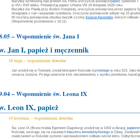
Bazylikę wzniesioną nad grobem św. Piotra uroczyście poświęcił
papież
Sylwester I.
w XVI i XVII wieku. Poświęcił ją papież Urbana VIII 18 listopada 1626 roku.
Bazylika św. Pawła przy drodze Ostyjskiej, uroczyście poświęcona przez papieża Syr
dźwignięta z ruin i wspaniale ozdobiona. Uroczyste poświęcenie odbyło się 10 grudn
W rocznicę poświęcenia obydwu bazylik czcimy
Książąt Apostołów
, których relikwi
(Wspomnienie przeniesione z 18.11)
8.05 – Wspomnienie św. Jana I
w. Jan I, papież i męczennik
18 maja – wspomnienie dowolne
Jan urodził się w Toskanii, został biskupem Kościoła
rzymskiego
w roku 523. Jako le
cesarza Justyna. Po jego powrocie król, niezadowolony z wyniku poselstwa, kazał g
9.04 – Wspomnienie św. Leona IX
w. Leon IX, papież
19 kwietnia – wspomnienie dowolne
Św. Leon IX (Bruno hrabia Egisheim-Dagsburg) urodził się w 1002 w Alzacji,
papieże
Kościoła, wzorując się na zasadach
klasztoru benedyktyńskiego
w
Cluny
. Zwoływał 
zwalczaniem w Kościele symonii i wprowadzeniem celibatu wśród kleru. Odbył liczne 