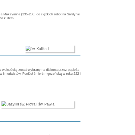
arza Maksymina (235-238) do ciężkich robót na Sardynię
no kultem.
 wolnością, został wybrany na diakona przez papieża
ów i modalistów. Poniósł śmierć męczeńską w roku 222 i