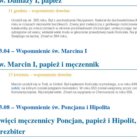
11 grudnia – wspomnienie dowolne
Urodził się ok. 305 roku. Był z pochodzenia Hiszpanem. Należał do duchowieństwa
K
roku w czasach niezwykle burzliwych. Znany jest zwłaszcza z gorliwego rozkrzewi
katakumby po zniszczeniach w okresie prześladowań chrześcijan, umieszczając ta
odstępstw od wiary; wkładał wiele trudu w głoszenie prawdziwej nauki Kościoła. Na 
Świętego na łacinę. Zmarł w 384 roku.
3.04 – Wspomnienie św. Marcina I
w. Marcin I, papież i męczennik
13 kwietnia – wspomnienie dowolne
Marcin urodził się w Todi, w Umbrii. Był kapłanem Kościoła rzymskiego, a w roku 64
sobór
, na którym zostali potępieni monoteleci. W roku 653 został uwięziony przez ce
Konstantynopola. Wycierpiał wiele. Zmarł na wygnaniu w Chersonezie w roku 656.
3.08 – Wspomnienie św. Poncjana i Hipolita
więci męczennicy Poncjan, papież i Hipolit,
rezbiter