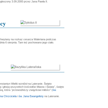
ogłoszony 3.09.2000 przez Jana Pawła II.
icy
schwytany na rozkaz cesarza Waleriana podczas
ia 6 sierpnia. Tam też pochowano jego ciało.
nstantyn Wielki wzniósł na Lateranie. Święto
 i głową wszystkich kościołów Miasta i Świata"
, święto
ową, która
"przewodniczy związkowi miłości"
(
św.
na Chrzciciela
i
św. Jana Ewangelisty
na Lateranie.