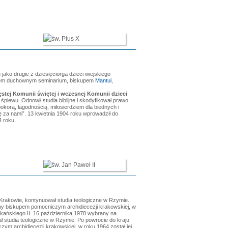
jako drugie z dziesięciorga dzieci wiejskiego
ojcem duchownym seminarium, biskupem
Mantui
,
ęstej Komunii świętej i wczesnej Komunii dzieci
.
śpiewu. Odnowił studia biblijne i skodyfikował prawo
okorą, łagodnością, miłosierdziem dla biednych i
 za nami”. 13 kwietnia 1904 roku wprowadził do
4 roku.
Krakowie, kontynuował studia teologiczne w Rzymie.
any biskupem pomocniczym archidiecezji krakowskiej, w
kańskiego II. 16 października 1978 wybrany na
ł studia teologiczne w Rzymie. Po powrocie do kraju
ym archidiecezji krakowskiej, w roku 1964 został jej