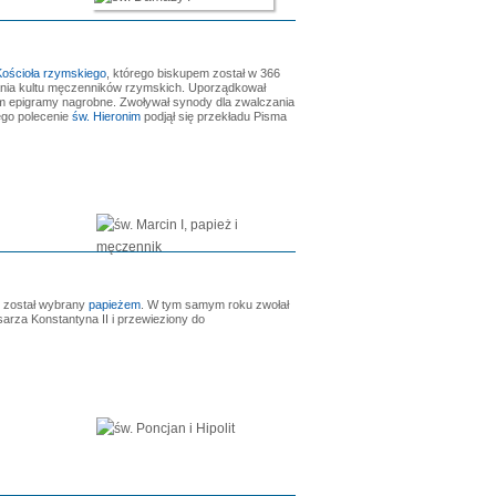
ościoła rzymskiego
, którego biskupem został w 366
ania kultu męczenników rzymskich. Uporządkował
m epigramy nagrobne. Zwoływał synody dla zwalczania
jego polecenie
św. Hieronim
podjął się przekładu Pisma
9 został wybrany
papieżem
. W tym samym roku zwołał
sarza Konstantyna II i przewieziony do