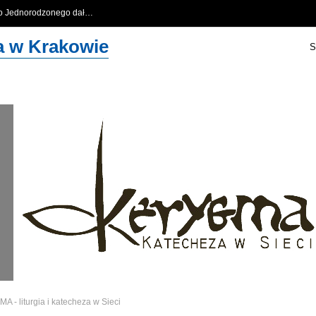
go Jednorodzonego dał…
…
za w Krakowie
S
 - liturgia i katecheza w Sieci