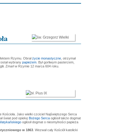
oła
refektem Rzymu. Obrał
życie monastyczne
, otrzymał
 został wybrany
papieżem
. Był gorliwym pasterzem,
nglii. Zmarł w Rzymie 12 marca 604 roku.
 Kościoła. Jako wielki czciciel Najświętszego Serca
dał świat pod opiekę
Bożego Serca
ogłosił także dogmat
Watykańskiego
ogłosił dogmat o nieomylności papieża
styczniowego w 1863
. Wezwał cały Kościół katolicki