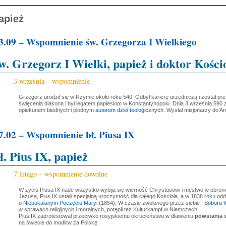
apież
3.09 – Wspomnienie św. Grzegorza I Wielkiego
w. Grzegorz I Wielki, papież i doktor Kości
3 września – wspomnienie
Grzegorz urodził się w Rzymie około roku 540. Odbył karierę urzędniczą i został p
święcenia diakona i był legatem papieskim w Konstantynopolu. Dnia 3 września 590
opiekunem biednych i płodnym
autorem dzieł teologicznych
. Wysłał misjonarzy do A
7.02 – Wspomnienie bł. Piusa IX
ł. Pius IX, papież
7 lutego – wspomnienie dowolne
W życiu Piusa IX nade wszystko wybija się wierność Chrystusowi i męstwo w obronie
Jezusa, Pius IX ustalił specjalną uroczystość dla całego Kościoła, a w 1838 roku od
o
Niepokalanym Poczęciu Maryi
(1854). W czasie zwołanego przez siebie
I Soboru 
w sprawach religijnych i moralnych, potępił też Kulturkampf w Niemczech.
Pius IX zaprotestował przeciwko rosyjskiemu okrucieństwu w dławieniu
powstania 
na świecie do modlitw za Polskę.