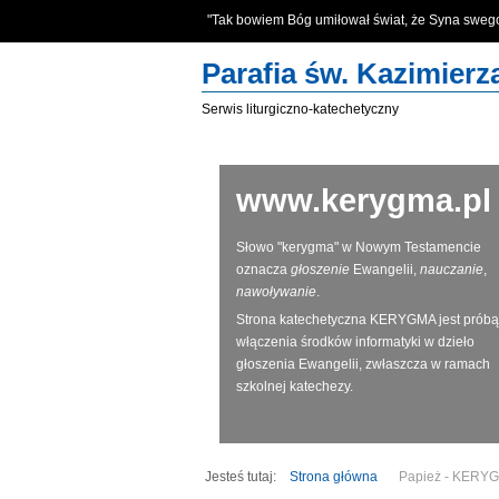
"Tak bowiem Bóg umiłował świat, że Syna swe
Parafia św. Kazimier
Serwis liturgiczno-katechetyczny
www.kerygma.pl
Słowo "kerygma" w Nowym Testamencie
oznacza
głoszenie
Ewangelii,
nauczanie
,
nawoływanie
.
Strona katechetyczna KERYGMA jest próbą
włączenia środków informatyki w dzieło
głoszenia Ewangelii, zwłaszcza w ramach
szkolnej katechezy.
Jesteś tutaj:
Strona główna
Papież - KERYGMA