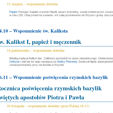
13 sierpnia – wspomnienie dowolne
Papież
Poncjan i kapłan rzymski Hipolit, pisarz kościelny, został zesłani przez ces
w roku 235. Obaj zmarli na zesłaniu. Ich ciała przeniesiono do Rzymu i groby otoczo
4.10 – Wspomnienie św. Kaliksta
w. Kalikst I, papież i męczennik
14 października – wspomnienie dowolne
Według tradycji Kalikst (łac.
Callixtus)
pochodził ze stanu niewolniczego. Obdarowany
Zefiryna
i stał się też jego następcą na
Stolicy Piotrowej
. Zwalczał błędy adopcjanist
został pochowany przy via Aurelia w Rzymie.
6.11 – Wspomnienie poświęcenia rzymskich bazylik
ocznica poświęcenia rzymskich bazylik
więtych apostołów Piotra i Pawła
16 listopada – wspomnienie dowolne (poza Polską 18.11)