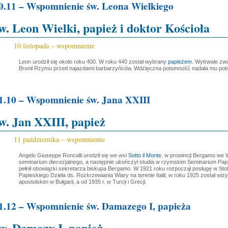
0.11 – Wspomnienie św. Leona Wielkiego
w. Leon Wielki, papież i doktor Kościoła
10 listopada – wspomnienie
Leon urodził się około roku 400. W roku 440 został wybrany
papieżem
. Wytrwale zwa
Bronił Rzymu przed najazdami barbarzyńców. Wdzięczna potomność nadała mu potom
1.10 – Wspomnienie św. Jana XXIII
w. Jan XXIII, papież
11 października – wspomnienie
Angelo Giuseppe Roncalli urodził się we wsi
Sotto il Monte
, w prowincji Bergamo we W
seminarium diecezjalnego, a następnie ukończył studia w rzymskim Seminarium Pap
pełnił obowiązki sekretarza biskupa Bergamo. W 1921 roku rozpoczął posługę w Sto
Papieskiego Dzieła ds. Rozkrzewiania Wiary na terenie Italii; w roku 1925 został wi
apostolskim w Bułgarii, a od 1935 r. w Turcji i Grecji.
1.12 – Wspomnienie św. Damazego I, papieża
w. Damazy I, papież