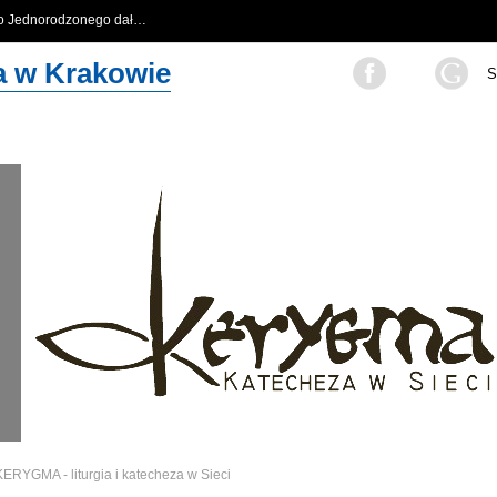
go Jednorodzonego dał…
…
za w Krakowie
S
KERYGMA - liturgia i katecheza w Sieci