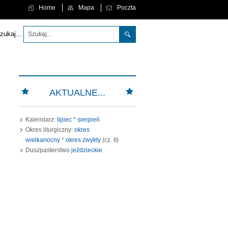
Home
Mapa
Poczta
 aby każdy, kto w Niego wierzy, nie zginął, ale miał życie wieczne." (J 3,16)
zukaj...
AKTUALNE...
Kalendarz:
lipiec
*
sierpień
Okres liturgiczny:
okres
wielkanocny
*
okres zwykły
(cz. II)
Duszpasterstwo
jeździeckie