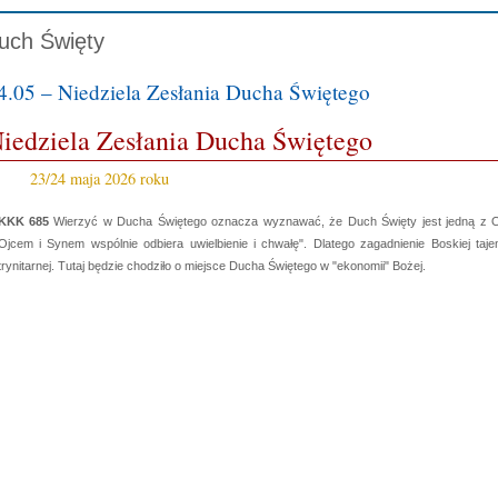
uch Święty
4.05 – Niedziela Zesłania Ducha Świętego
iedziela Zesłania Ducha Świętego
23/24 maja 2026 roku
KKK 685
Wierzyć w Ducha Świętego oznacza wyznawać, że Duch Święty jest jedną z Osób
Ojcem i Synem wspólnie odbiera uwielbienie i chwałę". Dlatego zagadnienie Boskiej taje
trynitarnej. Tutaj będzie chodziło o miejsce Ducha Świętego w "ekonomii" Bożej.