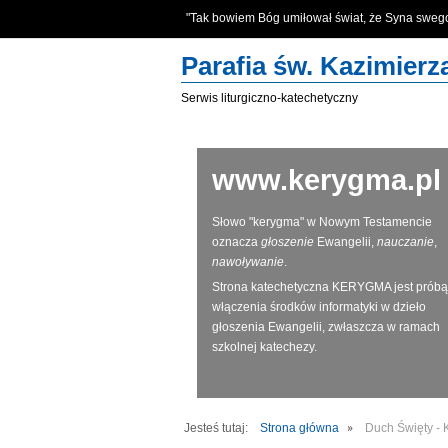
"Tak bowiem Bóg umiłował świat, że Syna swe
Parafia św. Kazimier
Serwis liturgiczno-katechetyczny
www.kerygma.pl
Słowo "kerygma" w Nowym Testamencie
oznacza
głoszenie
Ewangelii,
nauczanie
,
nawoływanie
.
Strona katechetyczna KERYGMA jest próbą
włączenia środków informatyki w dzieło
głoszenia Ewangelii, zwłaszcza w ramach
szkolnej katechezy.
Jesteś tutaj:
Strona główna
Duch Święty - 