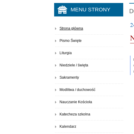
MENU STRONY
D
2
Strona główna
N
Pismo Święte
Liturgia
Niedziele / święta
Sakramenty
Modlitwa / duchowość
Nauczanie Kościoła
Katecheza szkolna
Kalendarz