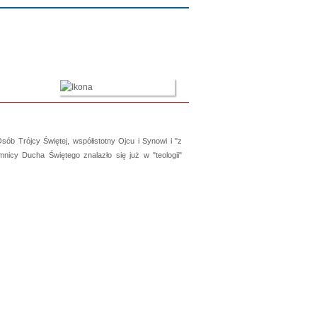
 Trójcy Świętej, współistotny Ojcu i Synowi i "z
mnicy Ducha Świętego znalazło się już w "teologii"